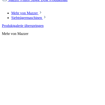
Mehr von Mazzer
Siebträgermaschinen
Produktgalerie überspringen
Mehr von Mazzer
Mazzer Easy Tamper mit Basis - 54,5mm
Größe:
Ø 54,5mm
449,00 €
In den Warenkorb
Mazzer Kold Electronic
2.888,00 €
In den Warenkorb