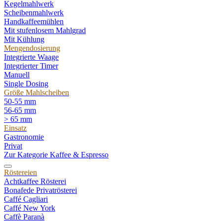
Kegelmahlwerk
Scheibenmahlwerk
Handkaffeemühlen
Mit stufenlosem Mahlgrad
Mit Kühlung
Mengendosierung
Integrierte Waage
Integrierter Timer
Manuell
Single Dosing
Größe Mahlscheiben
50-55 mm
56-65 mm
> 65 mm
Einsatz
Gastronomie
Privat
Zur Kategorie Kaffee & Espresso
Röstereien
Achtkaffee Rösterei
Bonafede Privatrösterei
Caffé Cagliari
Caffé New York
Caffè Paranà