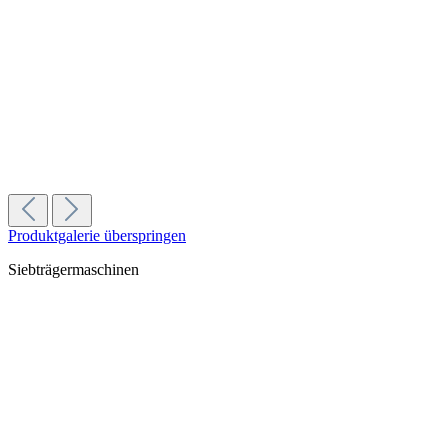
4.693,00 €
In den Warenkorb
Mazzer ZM Plus | schwarz
Gehäuse/Materialfarbe:
Schwarz
4.990,00 €
In den Warenkorb
Produktgalerie überspringen
Siebträgermaschinen
Dalla Corte Mina
7.999,00 €
Details