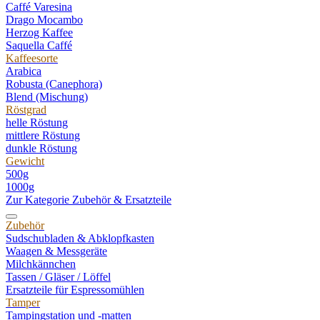
Caffé Varesina
Drago Mocambo
Herzog Kaffee
Saquella Caffé
Kaffeesorte
Arabica
Robusta (Canephora)
Blend (Mischung)
Röstgrad
helle Röstung
mittlere Röstung
dunkle Röstung
Gewicht
500g
1000g
Zur Kategorie Zubehör & Ersatzteile
Zubehör
Sudschubladen & Abklopfkasten
Waagen & Messgeräte
Milchkännchen
Tassen / Gläser / Löffel
Ersatzteile für Espressomühlen
Tamper
Tampingstation und -matten