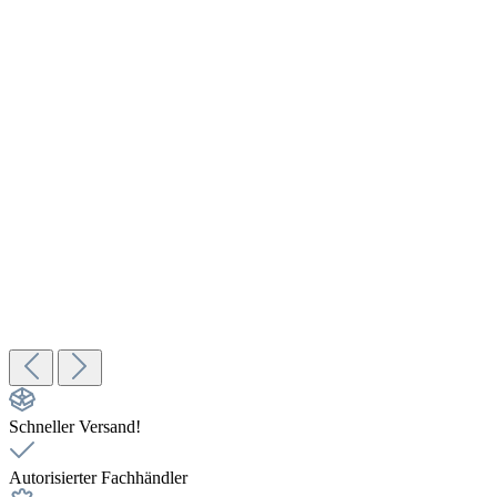
La Marzocco Linea Mini R Espressomaschine | Hellgrau
5.169,00 €
In den Warenkorb
Profitec GO Pro 100 Espressomaschine
949,00 €
Details
%
Rabatt
Rocket Bicocca Dualboiler Espressomaschine | Chrom
4.195,00 €
In den Warenkorb
Schneller Versand!
Autorisierter Fachhändler