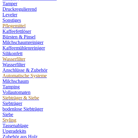
Tamper
Druckregulierend
Leveler
Sonstiges
Pflegemittel
Kaffeefettlöser
Bürsten & Pinsel
Milchschaumreiniger
Kaffeemühlenreiniger
Silikonfett
Wasserfilter
Wasserfilter
Anschlüsse & Zubehör
Automatische Systeme
Milchschaum
Tamping
Vollautomaten
Siebträger & Siebe
Siebträger
bodenlose Siebträger
Siebe
Styling
Tassenablage
Upgradekits
Zubehör aus Holz