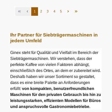
Seite
Seite
Seite
Seite
Seite
1
2
3
4
5
Ihr Partner für Siebträgermaschinen in
jedem Umfeld
Ginex steht für Qualität und Vielfalt im Bereich der
Siebträgermaschinen. Wir verstehen, dass der
perfekte Kaffee von vielen Faktoren abhängt,
einschließlich des Ortes, an dem er zubereitet wird.
Deshalb haben wir unser Sortiment so gestaltet,
dass es eine breite Palette an Anforderungen
erfüllt:
von kompakten, benutzerfreundlichen
Maschinen für den privaten Gebrauch bis hin zu
leistungsstarken, effizienten Modellen für Büros
und anspruchsvolle Gastronomiebetriebe.