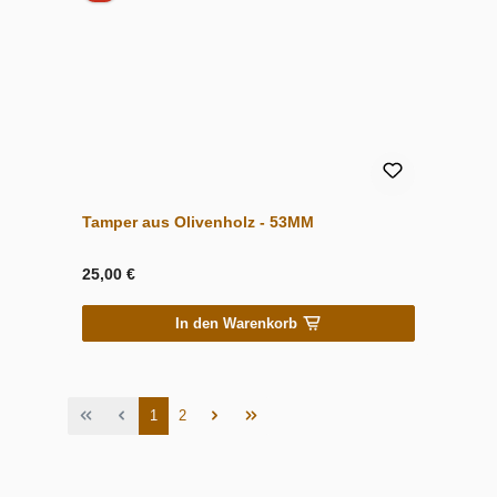
Tamper aus Olivenholz - 53MM
25,00 €
In den Warenkorb
Seite
Seite
1
2