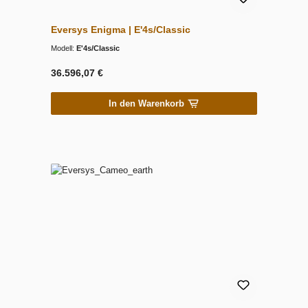
Eversys Enigma | E'4s/Classic
Modell:
E'4s/Classic
36.596,07 €
In den Warenkorb