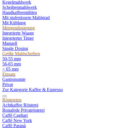
Kegelmahlwerk
Scheibenmahlwerk
Handkaffeemühlen
Mit stufenlosem Mahlgrad
Mit Kühlung
Mengendosierung
Integrierte Waage
Integrierter Timer
Manuell
Single Dosing
Größe Mahlscheiben
50-55 mm
56-65 mm
> 65 mm
Einsatz
Gastronomie
Privat
Zur Kategorie Kaffee & Espresso
Röstereien
Achtkaffee Rösterei
Bonafede Privatrösterei
Caffé Cagliari
Caffé New York
Caffè Paranà