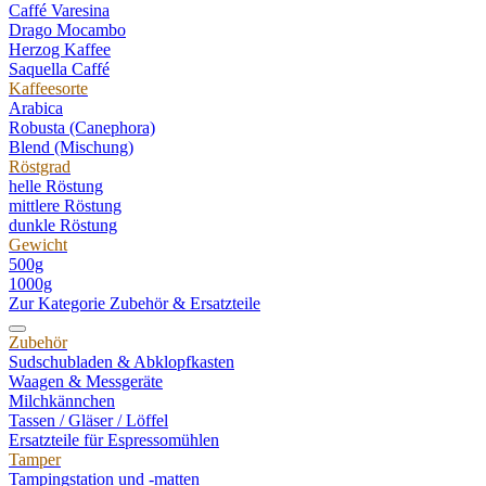
Caffé Varesina
Drago Mocambo
Herzog Kaffee
Saquella Caffé
Kaffeesorte
Arabica
Robusta (Canephora)
Blend (Mischung)
Röstgrad
helle Röstung
mittlere Röstung
dunkle Röstung
Gewicht
500g
1000g
Zur Kategorie Zubehör & Ersatzteile
Zubehör
Sudschubladen & Abklopfkasten
Waagen & Messgeräte
Milchkännchen
Tassen / Gläser / Löffel
Ersatzteile für Espressomühlen
Tamper
Tampingstation und -matten