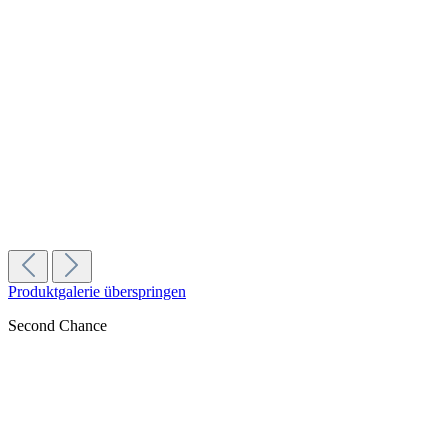
Mazzer Philos Single Dose | Chrom - 189D
Mahlscheiben:
I189D
|
Gehäuse/Materialfarbe:
Chrom
1.195,00 €
In den Warenkorb
Rocket Appartamento TCA | Schwarz / Schwarz
Gehäuse/Materialfarbe:
Schwarz/Schwarz
1.599,00 €
In den Warenkorb
Produktgalerie überspringen
Second Chance
%
Rabatt
Ceado E37T Schwarz - Ausstellungsstück
Gehäuse/Materialfarbe:
Schwarz