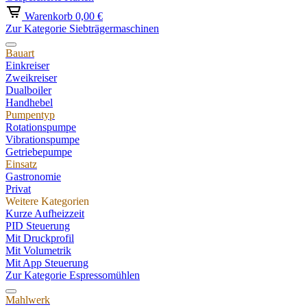
Warenkorb
0,00 €
Zur Kategorie Siebträgermaschinen
Bauart
Einkreiser
Zweikreiser
Dualboiler
Handhebel
Pumpentyp
Rotationspumpe
Vibrationspumpe
Getriebepumpe
Einsatz
Gastronomie
Privat
Weitere Kategorien
Kurze Aufheizzeit
PID Steuerung
Mit Druckprofil
Mit Volumetrik
Mit App Steuerung
Zur Kategorie Espressomühlen
Mahlwerk