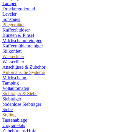
Tamper
Druckregulierend
Leveler
Sonstiges
Pflegemittel
Kaffeefettlöser
Bürsten & Pinsel
Milchschaumreiniger
Kaffeemühlenreiniger
Silikonfett
Wasserfilter
Wasserfilter
Anschlüsse & Zubehör
Automatische Systeme
Milchschaum
Tamping
Vollautomaten
Siebträger & Siebe
Siebträger
bodenlose Siebträger
Siebe
Styling
Tassenablage
Upgradekits
Zubehör aus Holz