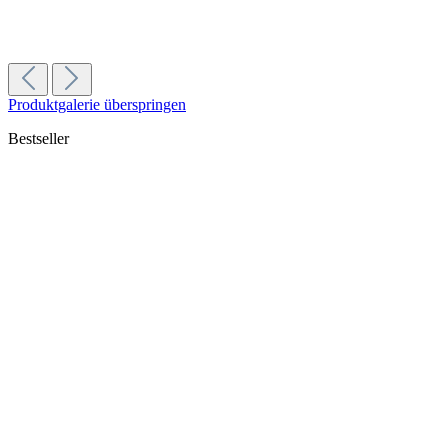
Rocket R Nine One
4.999,00 €
Details
Produktgalerie überspringen
Bestseller
Acaia Lunar digitale Waage Schwarz | Charge 2025
285,00 €
In den Warenkorb
Fiorenzato AllGround Sense | Schwarz
Gehäuse/Materialfarbe:
Schwarz
1.099,00 €
In den Warenkorb