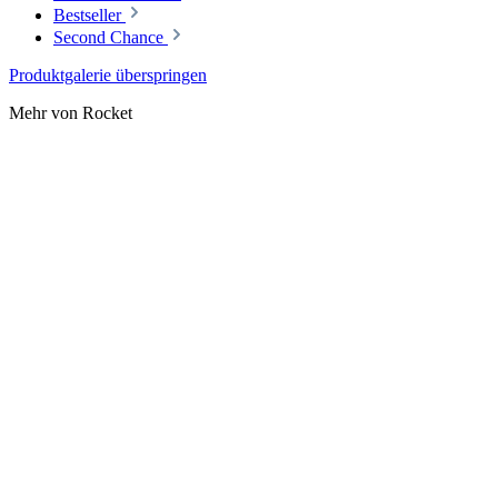
Bestseller
Second Chance
Produktgalerie überspringen
Mehr von Rocket
Rocket 2 in 1 Tamper und Leveler Aluminium - 58mm
57,90 €
In den Warenkorb
Rocket 2 in 1 Tamper und Leveler Schwarz | Ø 58 mm
57,90 €
In den Warenkorb
Rocket Appartamento TCA | Schwarz / Schwarz
Gehäuse/Materialfarbe:
Schwarz/Schwarz