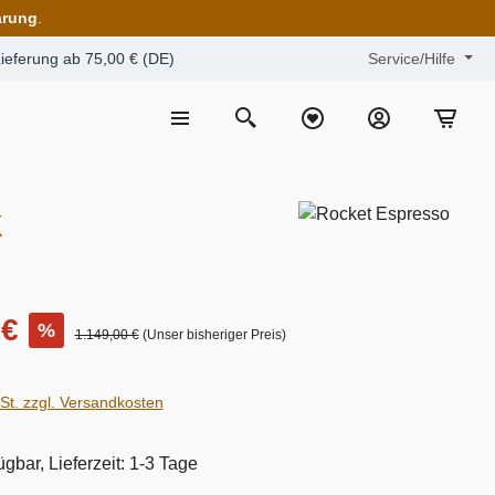
arung
.
ieferung ab 75,00 € (DE)
Service/Hilfe
k
 €
%
1.149,00 €
(Unser bisheriger Preis)
wSt. zzgl. Versandkosten
ügbar, Lieferzeit: 1-3 Tage