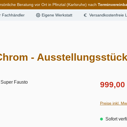
rsönliche Beratung vor Ort in Pfinztal (Karlsruhe) nach
Terminvereinb
er Fachhändler
Eigene Werkstatt
Versandkostenfreie L
Chrom - Ausstellungsstüc
999,00
Preise inkl. M
Sofort verf