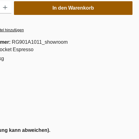
ib den gewünschten Wert ein oder benutze die Schaltflächen um die Anzahl zu er
In den Warenkorb
tel hinzufügen
mer:
RG901A1011_showroom
ocket Espresso
kg
ung kann abweichen).