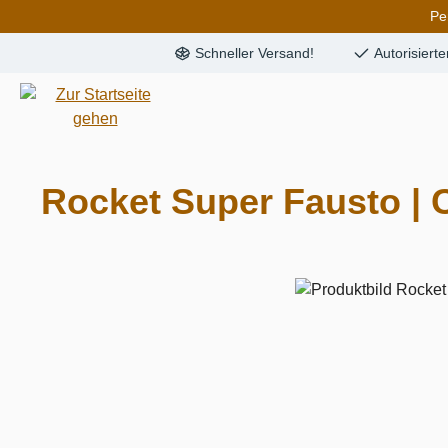
Pe
springen
Zur Hauptnavigation springen
Schneller Versand!
Autorisiert
Rocket Super Fausto | 
Bildergalerie überspringen