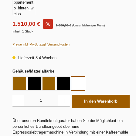
1.510,00 €
%
1.559,00 €
(Unser bisheriger Preis)
Inhalt:
1 Stück
Preise inkl. MwSt. zzgl. Versandkosten
Lieferzeit 3-4 Wochen
auswählen
Gehäuse/Materialfarbe
Kupfer
Schwarz
Schwarz/Kupfer
Schwarz/Schwarz
Weiß
Produkt Anzahl: Gib den gewünschten Wert ein oder benutze die Schaltflächen um die 
In den Warenkorb
Über unseren Bundlekonfigurator haben Sie die Möglichkeit ein
persönliches Bundleangebot über eine
Espressosiebträgermaschine in Verbindung mit einer Kaffeemühle