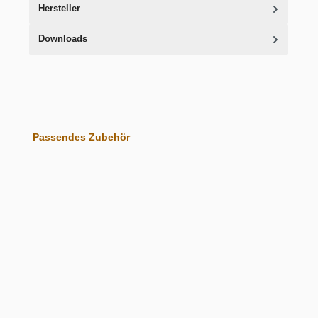
Hersteller
Downloads
Produktgalerie überspringen
Passendes Zubehör
Rocket Bodenloser Siebträger Ø 58 mm