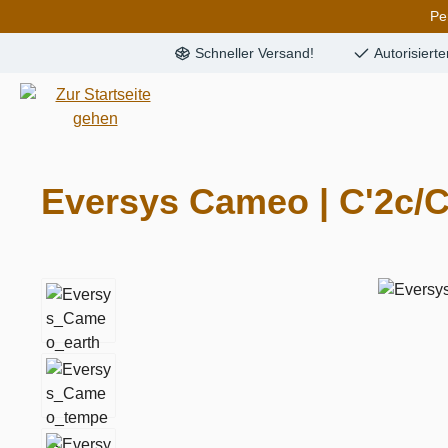
Pe
springen
Zur Hauptnavigation springen
Schneller Versand!
Autorisiert
Eversys Cameo | C'2c/C
Bildergalerie überspringen