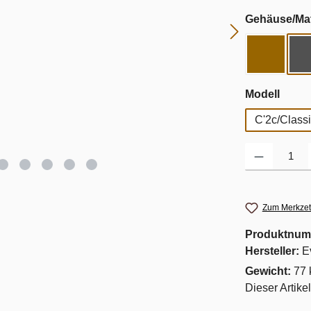
Gehäuse/Mat
Earth
ausw
Modell
C'2c/Class
Produkt Anzahl: G
Zum Merkzet
Produktnum
Hersteller:
E
Gewicht:
77 
Dieser Artike