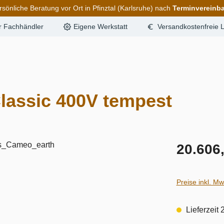
rsönliche Beratung vor Ort in Pfinztal (Karlsruhe) nach
Terminvereinb
er Fachhändler
Eigene Werkstatt
Versandkostenfreie L
lassic 400V tempest
20.606
Preise inkl. M
Lieferzeit