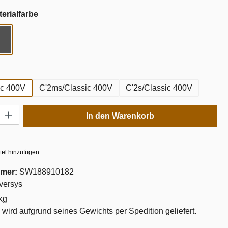
auswählen
erialfarbe
Tempest
ählen
ic 400V
C'2ms/Classic 400V
C'2s/Classic 400V
ib den gewünschten Wert ein oder benutze die Schaltflächen um die Anzahl zu er
In den Warenkorb
tel hinzufügen
mer:
SW188910182
versys
kg
l wird aufgrund seines Gewichts per Spedition geliefert.