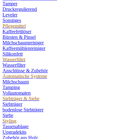
Tamper
Druckregulierend
Leveler
Sonstiges
Pflegemittel
Kaffeefettlöser
Bürsten & Pinsel
Milchschaumreiniger
Kaffeemühlenreiniger
Silikonfett
Wasserfilter
Wasserfilter
Anschlüsse & Zubehör
Automatische Systeme
Milchschaum
Tamping
Vollautomaten
Siebträger & Siebe
Siebträger
bodenlose Siebträger
Siebe
Styling
Tassenablage
Upgradekits
Zubehör aus Holz