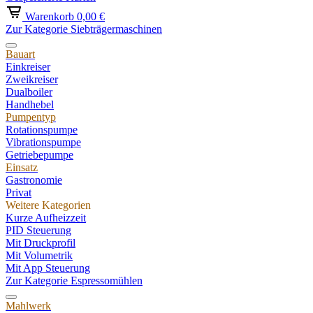
Warenkorb
0,00 €
Zur Kategorie Siebträgermaschinen
Bauart
Einkreiser
Zweikreiser
Dualboiler
Handhebel
Pumpentyp
Rotationspumpe
Vibrationspumpe
Getriebepumpe
Einsatz
Gastronomie
Privat
Weitere Kategorien
Kurze Aufheizzeit
PID Steuerung
Mit Druckprofil
Mit Volumetrik
Mit App Steuerung
Zur Kategorie Espressomühlen
Mahlwerk