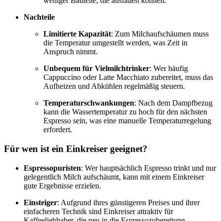
weniger Bauteile, die ausfallen können.
Nachteile
Limitierte Kapazität
: Zum Milchaufschäumen muss
die Temperatur umgestellt werden, was Zeit in
Anspruch nimmt.
Unbequem für Vielmilchtrinker
: Wer häufig
Cappuccino oder Latte Macchiato zubereitet, muss das
Aufheizen und Abkühlen regelmäßig steuern.
Temperaturschwankungen
: Nach dem Dampfbezug
kann die Wassertemperatur zu hoch für den nächsten
Espresso sein, was eine manuelle Temperaturregelung
erfordert.
Für wen ist ein Einkreiser geeignet?
Espressopuristen
: Wer hauptsächlich Espresso trinkt und nur
gelegentlich Milch aufschäumt, kann mit einem Einkreiser
gute Ergebnisse erzielen.
Einsteiger
: Aufgrund ihres günstigeren Preises und ihrer
einfacheren Technik sind Einkreiser attraktiv für
Kaffeeliebhaber, die neu in die Espressozubereitung