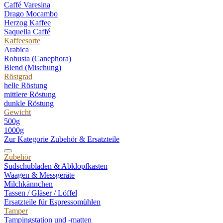
Caffé Varesina
Drago Mocambo
Herzog Kaffee
Saquella Caffé
Kaffeesorte
Arabica
Robusta (Canephora)
Blend (Mischung)
Röstgrad
helle Röstung
mittlere Röstung
dunkle Röstung
Gewicht
500g
1000g
Zur Kategorie Zubehör & Ersatzteile
Zubehör
Sudschubladen & Abklopfkasten
Waagen & Messgeräte
Milchkännchen
Tassen / Gläser / Löffel
Ersatzteile für Espressomühlen
Tamper
Tampingstation und -matten