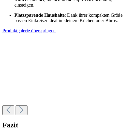
einsteigen.
Platzsparende Haushalte
: Dank ihrer kompakten Größe
passen Einkreiser ideal in kleinere Küchen oder Büros.
Produktgalerie überspringen
Profitec GO Pro 100 | Rot
989,00 €
In den Warenkorb
ECM Puristika PID
1.319,00 €
In den Warenkorb
Fazit