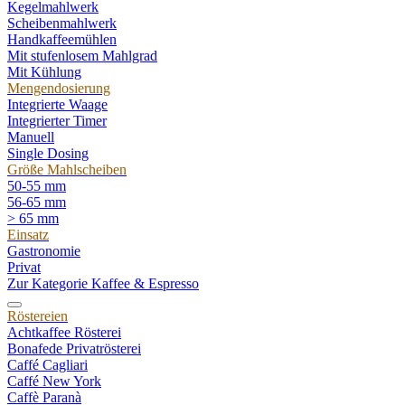
Kegelmahlwerk
Scheibenmahlwerk
Handkaffeemühlen
Mit stufenlosem Mahlgrad
Mit Kühlung
Mengendosierung
Integrierte Waage
Integrierter Timer
Manuell
Single Dosing
Größe Mahlscheiben
50-55 mm
56-65 mm
> 65 mm
Einsatz
Gastronomie
Privat
Zur Kategorie Kaffee & Espresso
Röstereien
Achtkaffee Rösterei
Bonafede Privatrösterei
Caffé Cagliari
Caffé New York
Caffè Paranà