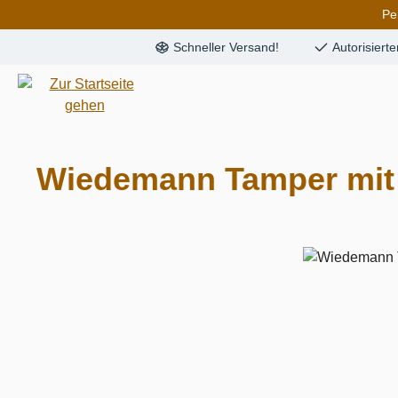
Pe
springen
Zur Hauptnavigation springen
Schneller Versand!
Autorisiert
Wiedemann Tamper mit 
Bildergalerie überspringen