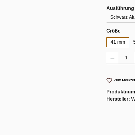
Ausführung
auswä
Größe
41 mm
Produkt Anzahl: G
Zum Merkzet
Produktnum
Hersteller:
W