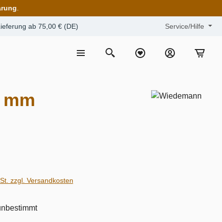
arung
.
ieferung ab 75,00 € (DE)
Service/Hilfe
1 mm
€
wSt. zzgl. Versandkosten
 unbestimmt