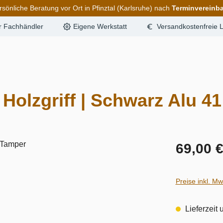
rsönliche Beratung vor Ort in Pfinztal (Karlsruhe) nach
Terminvereinb
er Fachhändler
Eigene Werkstatt
Versandkostenfreie L
Holzgriff | Schwarz Alu 4
69,00 
Preise inkl. M
Lieferzeit