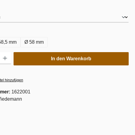
auswählen
hlen
58,5 mm
Ø 58 mm
ib den gewünschten Wert ein oder benutze die Schaltflächen um die Anzahl zu er
In den Warenkorb
tel hinzufügen
mer:
1622001
iedemann