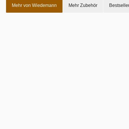
Mehr von Wiedemann
Mehr Zubehör
Bestselle
Produktgalerie überspringen
Wiedemann | Präzisionstrichter für Eureka 
39,00 €
Rabatt
%