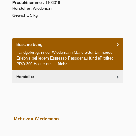
Produktnummer:
1103018
Hersteller:
Wiedemann
Gewicht:
5 kg
Beschreibung
Handgefertigt in der Wiedemann Manufaktur Ein neues
Erlebnis bei jedem Espresso Passgenau für dieProfitec
PRO 300 Hölzer aus…
Mehr
Hersteller
Produktgalerie überspringen
Mehr von Wiedemann