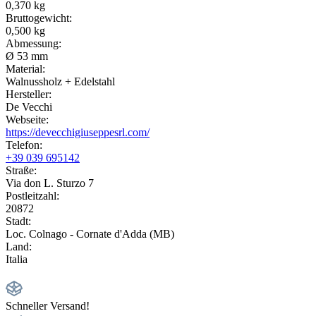
0,370 kg
Bruttogewicht:
0,500 kg
Abmessung:
Ø 53 mm
Material:
Walnussholz + Edelstahl
Hersteller:
De Vecchi
Webseite:
https://devecchigiuseppesrl.com/
Telefon:
+39 039 695142
Straße:
Via don L. Sturzo 7
Postleitzahl:
20872
Stadt:
Loc. Colnago - Cornate d'Adda (MB)
Land:
Italia
Schneller Versand!