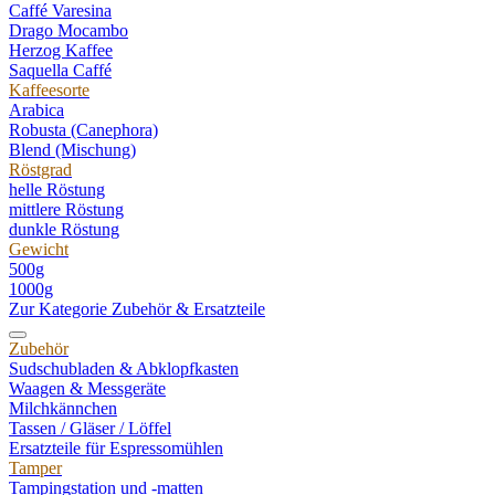
Caffé Varesina
Drago Mocambo
Herzog Kaffee
Saquella Caffé
Kaffeesorte
Arabica
Robusta (Canephora)
Blend (Mischung)
Röstgrad
helle Röstung
mittlere Röstung
dunkle Röstung
Gewicht
500g
1000g
Zur Kategorie Zubehör & Ersatzteile
Zubehör
Sudschubladen & Abklopfkasten
Waagen & Messgeräte
Milchkännchen
Tassen / Gläser / Löffel
Ersatzteile für Espressomühlen
Tamper
Tampingstation und -matten