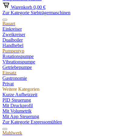
Warenkorb
0,00 €
Zur Kategorie Siebträgermaschinen
Bauart
Einkreiser
Zweikreiser
Dualboiler
Handhebel
Pumpentyp
Rotationspumpe
Vibrationspumpe
Getriebepumpe
Einsatz
Gastronomie
Privat
Weitere Kategorien
Kurze Aufheizzeit
PID Steuerung
Mit Druckprofil
Mit Volumetrik
Mit App Steuerung
Zur Kategorie Espressomühlen
Mahlwerk