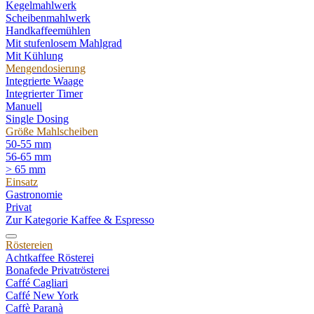
Kegelmahlwerk
Scheibenmahlwerk
Handkaffeemühlen
Mit stufenlosem Mahlgrad
Mit Kühlung
Mengendosierung
Integrierte Waage
Integrierter Timer
Manuell
Single Dosing
Größe Mahlscheiben
50-55 mm
56-65 mm
> 65 mm
Einsatz
Gastronomie
Privat
Zur Kategorie Kaffee & Espresso
Röstereien
Achtkaffee Rösterei
Bonafede Privatrösterei
Caffé Cagliari
Caffé New York
Caffè Paranà