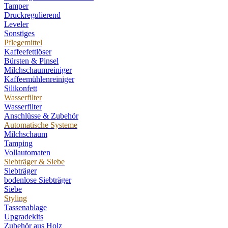
Tamper
Druckregulierend
Leveler
Sonstiges
Pflegemittel
Kaffeefettlöser
Bürsten & Pinsel
Milchschaumreiniger
Kaffeemühlenreiniger
Silikonfett
Wasserfilter
Wasserfilter
Anschlüsse & Zubehör
Automatische Systeme
Milchschaum
Tamping
Vollautomaten
Siebträger & Siebe
Siebträger
bodenlose Siebträger
Siebe
Styling
Tassenablage
Upgradekits
Zubehör aus Holz