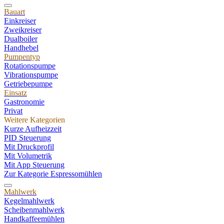
Bauart
Einkreiser
Zweikreiser
Dualboiler
Handhebel
Pumpentyp
Rotationspumpe
Vibrationspumpe
Getriebepumpe
Einsatz
Gastronomie
Privat
Weitere Kategorien
Kurze Aufheizzeit
PID Steuerung
Mit Druckprofil
Mit Volumetrik
Mit App Steuerung
Zur Kategorie Espressomühlen
Mahlwerk
Kegelmahlwerk
Scheibenmahlwerk
Handkaffeemühlen