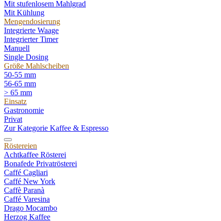
Mit stufenlosem Mahlgrad
Mit Kühlung
Mengendosierung
Integrierte Waage
Integrierter Timer
Manuell
Single Dosing
Größe Mahlscheiben
50-55 mm
56-65 mm
> 65 mm
Einsatz
Gastronomie
Privat
Zur Kategorie Kaffee & Espresso
Röstereien
Achtkaffee Rösterei
Bonafede Privatrösterei
Caffé Cagliari
Caffé New York
Caffè Paranà
Caffé Varesina
Drago Mocambo
Herzog Kaffee