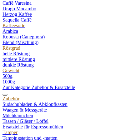
Caffé Varesina
Drago Mocambo
Herzog Kaffee
Saquella Caffé
Kaffeesorte
Arabica
Robusta (Canephora)
Blend (Mischung)
Röstgrad
helle Röstung
mittlere Röstung
dunkle Röstung
Gewicht
500g
1000g
Zur Kategorie Zubehör & Ersatzteile
Zubehör
Sudschubladen & Abklopfkasten
Waagen & Messgeräte
Milchkännchen
Tassen / Gläser / Löffel
Ersatzteile für Espressomühlen
Tamper
Tampingstation und -matten