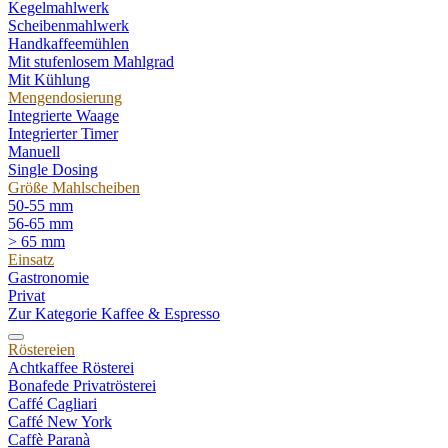
Kegelmahlwerk
Scheibenmahlwerk
Handkaffeemühlen
Mit stufenlosem Mahlgrad
Mit Kühlung
Mengendosierung
Integrierte Waage
Integrierter Timer
Manuell
Single Dosing
Größe Mahlscheiben
50-55 mm
56-65 mm
> 65 mm
Einsatz
Gastronomie
Privat
Zur Kategorie Kaffee & Espresso
Röstereien
Achtkaffee Rösterei
Bonafede Privatrösterei
Caffé Cagliari
Caffé New York
Caffè Paranà