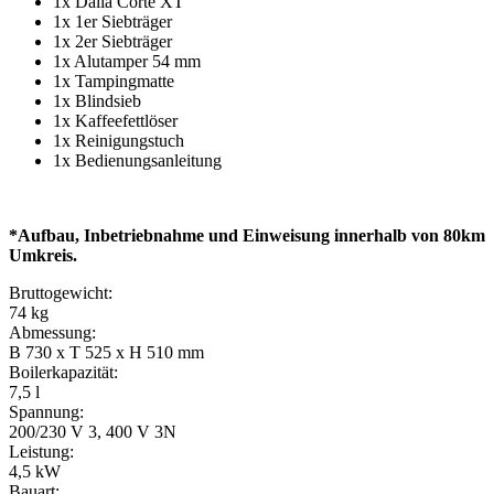
1x Dalla Corte XT
1x 1er Siebträger
1x 2er Siebträger
1x Alutamper 54 mm
1x Tampingmatte
1x Blindsieb
1x Kaffeefettlöser
1x Reinigungstuch
1x Bedienungsanleitung
*Aufbau, Inbetriebnahme und Einweisung innerhalb von 80km
Umkreis.
Bruttogewicht:
74 kg
Abmessung:
B 730 x T 525 x H 510 mm
Boilerkapazität:
7,5 l
Spannung:
200/230 V 3, 400 V 3N
Leistung:
4,5 kW
Bauart: