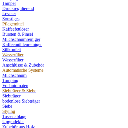
Tamper
Druckregulierend
Leveler
Sonstiges
Pflegemittel
Kaffeefettlöser
Bürsten & Pinsel
Milchschaumreiniger
Kaffeemühlenreiniger
Silikonfett
Wasserfilter
Wasserfilter
Anschlüsse & Zubehör
Automatische Systeme
Milchschaum
Tamping
Vollautomaten
Siebträger & Siebe
Siebträger
bodenlose Siebträger
Siebe
Styling
Tassenablage
Upgradekits
Zubehör aus Holz