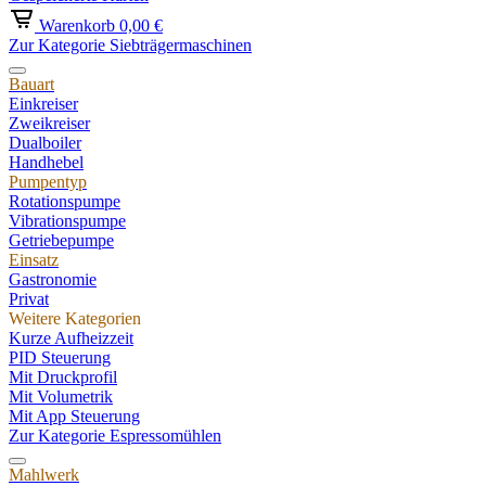
Warenkorb
0,00 €
Zur Kategorie Siebträgermaschinen
Bauart
Einkreiser
Zweikreiser
Dualboiler
Handhebel
Pumpentyp
Rotationspumpe
Vibrationspumpe
Getriebepumpe
Einsatz
Gastronomie
Privat
Weitere Kategorien
Kurze Aufheizzeit
PID Steuerung
Mit Druckprofil
Mit Volumetrik
Mit App Steuerung
Zur Kategorie Espressomühlen
Mahlwerk