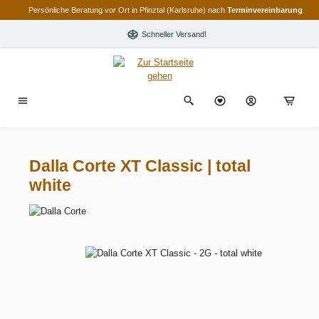
Persönliche Beratung vor Ort in Pfinztal (Karlsruhe) nach
Terminvereinbarung
.
alt springen
Schneller Versand!
Dalla Corte XT Classic | total
white
Bildergalerie überspringen