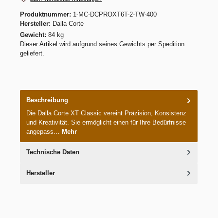
Produktnummer:
1-MC-DCPROXT6T-2-TW-400
Hersteller:
Dalla Corte
Gewicht:
84 kg
Dieser Artikel wird aufgrund seines Gewichts per Spedition
geliefert.
Beschreibung
Die Dalla Corte XT Classic vereint Präzision, Konsistenz
und Kreativität. Sie ermöglicht einen für Ihre Bedürfnisse
angepass…
Mehr
Technische Daten
Hersteller