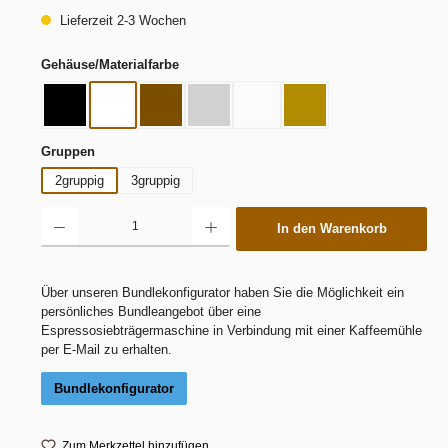
Lieferzeit 2-3 Wochen
auswählen
Gehäuse/Materialfarbe
Schwarz
Total White
dark walnut
dynamic dark
dynamic white
white oak
auswählen
Gruppen
2gruppig
3gruppig
Produkt Anzahl: Gib den gewünschten Wert ein oder benutze die Schaltflächen um die 
In den Warenkorb
Über unseren Bundlekonfigurator haben Sie die Möglichkeit ein
persönliches Bundleangebot über eine
Espressosiebträgermaschine in Verbindung mit einer Kaffeemühle
per E-Mail zu erhalten.
Bundlekonfigurator
Zum Merkzettel hinzufügen