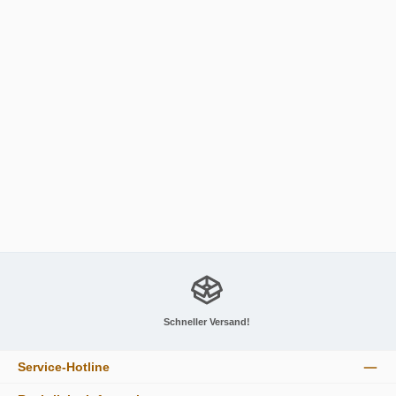
Dalla Corte Zero Classic
19.635,00 €
Details
Schneller Versand!
Service-Hotline