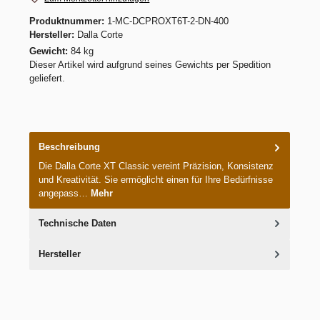
Produktnummer:
1-MC-DCPROXT6T-2-DN-400
Hersteller:
Dalla Corte
Gewicht:
84 kg
Dieser Artikel wird aufgrund seines Gewichts per Spedition
geliefert.
Beschreibung
Die Dalla Corte XT Classic vereint Präzision, Konsistenz
und Kreativität. Sie ermöglicht einen für Ihre Bedürfnisse
angepass…
Mehr
Technische Daten
Hersteller