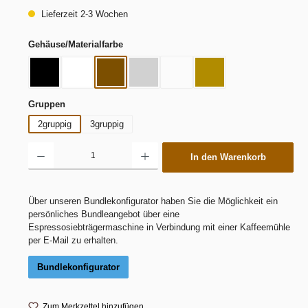
Lieferzeit 2-3 Wochen
auswählen
Gehäuse/Materialfarbe
Schwarz
Total White
dark walnut
dynamic dark
dynamic white
white oak
auswählen
Gruppen
2gruppig
3gruppig
Produkt Anzahl: Gib den gewünschten Wert ein oder benutze die Schaltflächen um die 
In den Warenkorb
Über unseren Bundlekonfigurator haben Sie die Möglichkeit ein
persönliches Bundleangebot über eine
Espressosiebträgermaschine in Verbindung mit einer Kaffeemühle
per E-Mail zu erhalten.
Bundlekonfigurator
Zum Merkzettel hinzufügen