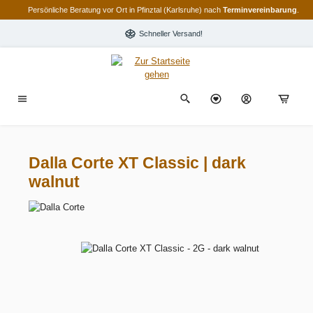
Persönliche Beratung vor Ort in Pfinztal (Karlsruhe) nach
Terminvereinbarung
.
alt springen
Schneller Versand!
Dalla Corte XT Classic | dark
walnut
Bildergalerie überspringen