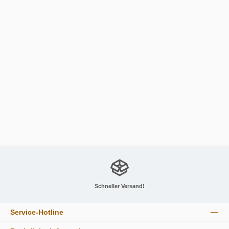
Dalla Corte Zero Classic
19.635,00 €
Details
Schneller Versand!
Service-Hotline